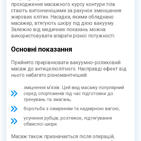
проходження масажного курсу контури тіла
стають витонченішими за рахунок зменшення
жирових клітин. Насадки, якими обладнано
масажер, втягують шкіру під дією вакууму.
Залежно від медичних показань можна
використовувати апарати різної потужності.
Основні показання
Прийнято прирівнювати вакуумно-роликовий
масаж до антицелюлітного. Насправді ефект від
нього набагато різноманітніший:
зміцнення м’язів. Цей вид масажу популярний
серед спортсменів під час підготовки до
тренувань та змагань;
боротьба з ожирінням та надмірною вагою;
усунення рубців, розтяжок, підтягування
обвислої шкіри.
Масаж також призначається після операцій,