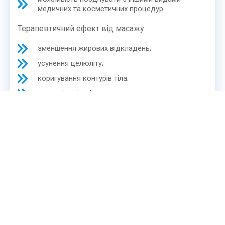
медичних та косметичних процедур.
Терапевтичний ефект від масажу:
зменшення жирових відкладень;
усунення целюліту;
коригування контурів тіла;
нормалізація м’язового тонусу;
підтягування обвислої шкіри;
тяжкі захворювання серця;
покращення стану шкіри, підвищення її
пружності та пластичності.
ПРОГРАМА
НАВЧАННЯ
В основі програми лежать реальні вимоги до масажного
ринку. Ми надаємо лише актуальну інформацію та