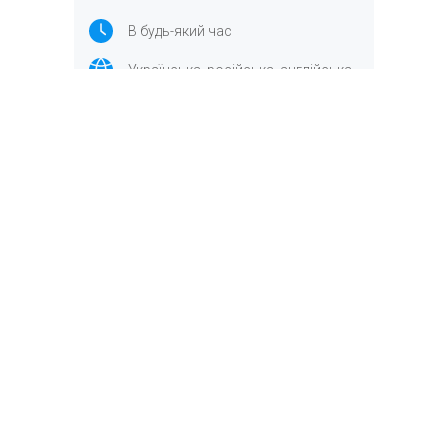
В будь-який час
Українська, російська, англійська
14-75 років
Відмінно підійде для всіх, хто бажає
освоїти дитячий масаж на
професійному рівні онлайн.
Записатися