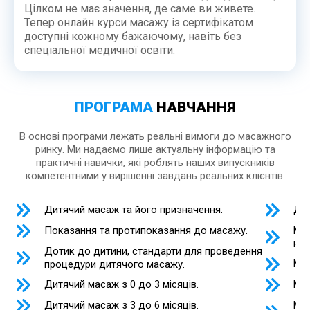
Цілком не має значення, де саме ви живете.
Тепер онлайн курси масажу із сертифікатом
доступні кожному бажаючому, навіть без
спеціальної медичної освіти.
ПРОГРАМА
НАВЧАННЯ
В основі програми лежать реальні вимоги до масажного
ринку. Ми надаємо лише актуальну інформацію та
практичні навички, які роблять наших випускників
компетентними у вирішенні завдань реальних клієнтів.
Дитячий масаж та його призначення.
Дит
Мас
Показання та протипоказання до масажу.
нед
Дотик до дитини, стандарти для проведення
Мас
процедури дитячого масажу.
Дитячий масаж з 0 до 3 місяців.
Мас
Мас
Дитячий масаж з 3 до 6 місяців.